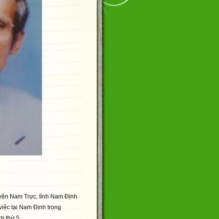
uyện Nam Trực, tỉnh Nam Định.
iệc tại Nam Định trong
i thứ 5.