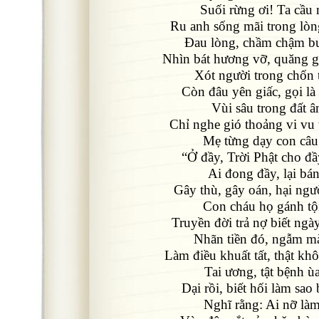
Suối rừng ơi! Ta cầu
Ru anh sống mãi trong lòn
Đau lòng, chầm chậm b
Nhìn bát hương vỡ, quăng g
Xót người trong chốn 
Còn đâu yên giấc, gọi là
Vùi sâu trong đất 
Chỉ nghe gió thoảng vi vu
Mẹ từng dạy con câu
“Ở đầy, Trời Phật cho đầ
Ai đong đầy, lại bán
Gây thù, gây oán, hại ngư
Con cháu họ gánh tộ
Truyền đời trả nợ biết ng
Nhãn tiền đó, ngẫm m
Làm điều khuất tất, thật kh
Tai ương, tật bệnh ù
Dại rồi, biết hối làm sao
Nghĩ rằng: Ai nỡ là