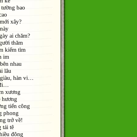
m kề
 tường bao
 cao
 mới xây?
 này
gày ai chăm?
gười thăm
m kiếm tìm
m im
 bên nhau
i lâu
 giàu, hàn vi…
 đi…
ắm xương
ê hương
ng tiến công
g phong
ng trở về!
tái tê
chiều đông