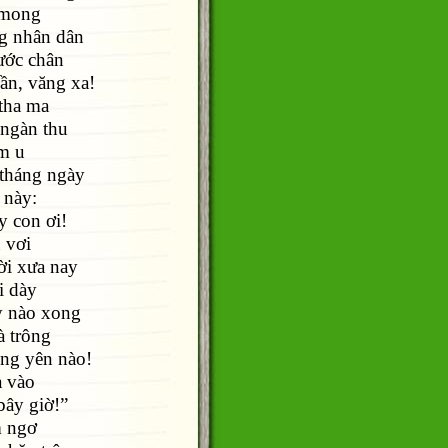
 mong
g nhân dân
ước chân
ần, văng xa!
tha ma
 ngàn thu
âm u
 tháng ngày
 này:
y con ơi!
 vơi
ời xưa nay
i dày
ày nào xong
à trông
ông yên nào!
a vào
 bây giờ!”
m ngơ