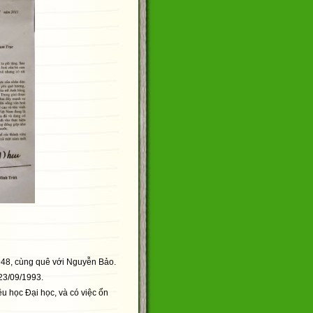
1948, cùng quê với Nguyễn Bảo.
23/09/1993.
ều học Đại học, và có việc ổn