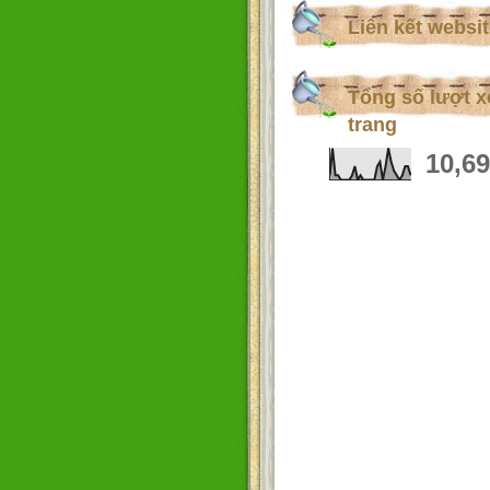
Liên kết websi
Tổng số lượt 
trang
10,6