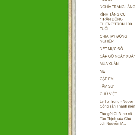
NGHĨA TRANG LÀN
KÍNH TẶNG CỤ
“TRẦN ĐỒNG
THIỀNG”TRÒN 100
TUỔI
CHIA TAY ĐỒNG
NGHIỆP
NÉT MỰC ĐỎ
GẶP GỠ NGÀY XUÂ
MÙA XUÂN
MẸ
GẶP EM
TÂM SỰ
CHỮ VIỆT
Lý Tự Trọng - Người
Cộng sản Thanh niê
Thư gửi CLB thơ xã
Tân Thịnh của Chủ
tịch Nguyễn M...