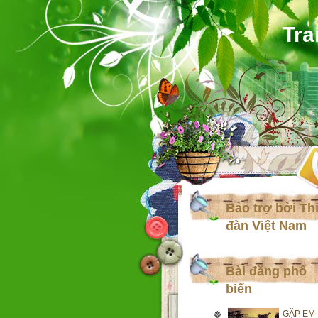
Tra
Bảo trợ bởi Th
đàn Việt Nam
Bài đăng phổ
biến
GẶP EM