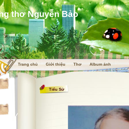
ng thơ Nguyễn Bảo
Trang chủ
Giới thiệu
Thơ
Album ảnh
Truyện thơ
i
Tiểu Sử