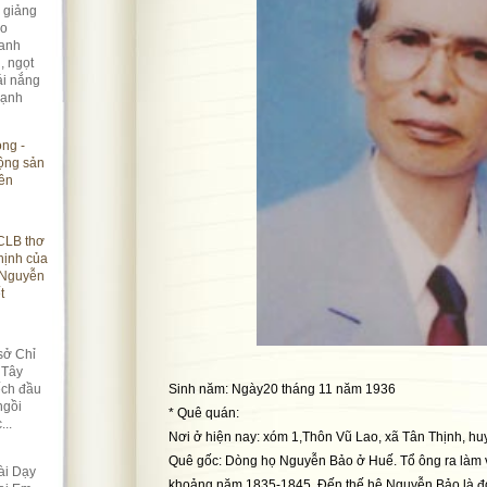
 giảng
ao
anh
, ngọt
ái nắng
lạnh
ọng -
ộng sản
ên
CLB thơ
hịnh của
 Nguyễn
t
sở Chỉ
 Tây
ếch đầu
Sinh năm: Ngày20 tháng 11 năm 1936
ngồi
* Quê quán:
...
Nơi ở hiện nay: xóm 1,Thôn Vũ Lao, xã Tân Thịnh, h
Quê gốc: Dòng họ Nguyễn Bảo ở Huế. Tổ ông ra làm v
ài Dạy
khoảng năm 1835-1845. Đến thế hệ Nguyễn Bảo là đơ