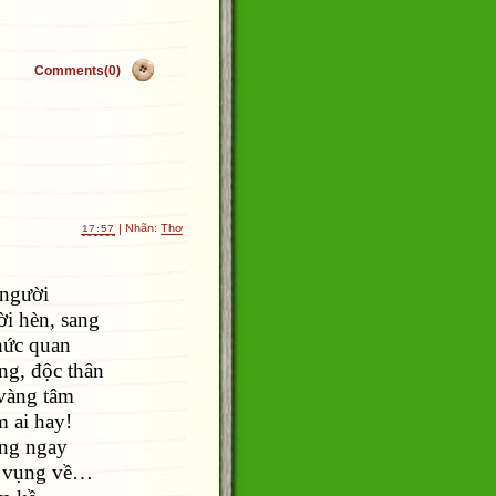
Comments(0)
| Nhãn:
Thơ
17:57
 người
i hèn, sang
hức quan
ng, độc thân
vàng tâm
m ai hay!
ẳng ngay
ây vụng về…