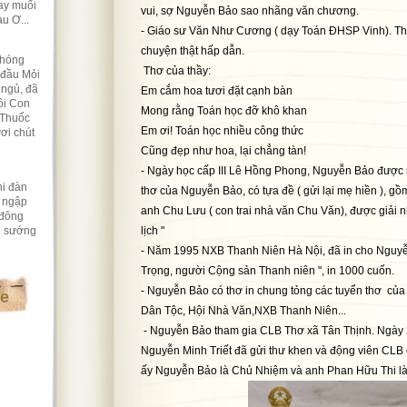
ay muối
vui, sợ Nguyễn Bảo sao nhãng văn chương.
u Ơ...
- Giáo sư Văn Như Cương ( dạy Toán ĐHSP Vinh). Thầ
chuyện thật hấp dẫn.
chóng
Thơ của thầy:
 đầu Mỏi
 ngủ, đã
Em cắm hoa tươi đặt cạnh bàn
ồi Con
Mong rằng Toán học đỡ khô khan
 Thuốc
Em ơi! Toán học nhiều công thức
ơi chút
Cũng đẹp như hoa, lại chẳng tàn!
- Ngày học cấp III Lê Hồng Phong, Nguyễn Bảo được n
hi đàn
thơ của Nguyễn Bảo, có tựa đề ( gửi lại mẹ hiền ), g
g ngập
anh Chu Lưu ( con trai nhà văn Chu Văn), được giải n
 đông
h sướng
lịch "
- Năm 1995 NXB Thanh Niên Hà Nội, đã in cho Nguyễn
Trọng, người Cộng sản Thanh niên ", in 1000 cuốn.
- Nguyễn Bảo có thơ in chung tỏng các tuyển thơ củ
te
Dân Tộc, Hội Nhà Văn,NXB Thanh Niên...
- Nguyễn Bảo tham gia CLB Thơ xã Tân Thịnh. Ngày 
Nguyễn Minh Triết đã gửi thư khen và động viên CLB c
ấy Nguyễn Bảo là Chủ Nhiệm và anh Phan Hữu Thi l