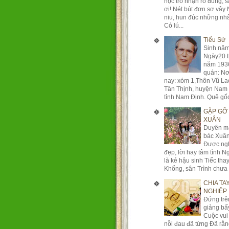
học trò nhận rõ đúng, 
ơi! Nét bút đơn sơ vậy
niu, hun đúc những nhâ
Có lú...
Tiểu Sử
Sinh năm
Ngày20 t
năm 193
quán: Nơ
nay: xóm 1,Thôn Vũ La
Tân Thịnh, huyện Nam 
tỉnh Nam Định. Quê gốc
GẶP GỠ
XUÂN
Duyên m
bác Xuân
Được ng
đẹp, lời hay tâm tình N
là kẻ hậu sinh Tiếc th
Khổng, sân Trình chưa q
CHIA TA
NGHIỆP
Đứng trê
giảng bấ
Cuộc vui 
nỗi đau đã từng Đã rằ