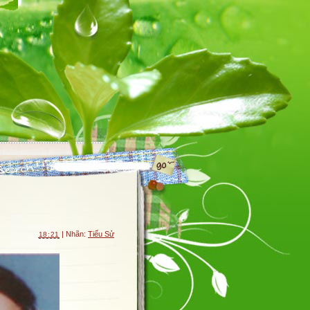
| Nhãn:
Tiểu Sử
18:21