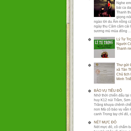
Nghe em
bài ca d
Thanh th
giọng nói
ngào lời du Ấm nồng c
ngày thu Căm căm cái 
sương mù mùa đông ...
Lý Tự Tr
Người C
Thanh ni
Thư gửi 
xã Tân T
Chủ tịch
Minh Triế
BÁO VỤ TIÊU ĐỒ
Nhớ thời chiến đấu tại 
huy K12 núi Trầm, Sơn
Trăng khuya chênh ch
non Mà cô báo vụ vẫn 
canh Trong tay chỉ đỏ, c
NÉT MỰC ĐỎ
Nét mực đỏ, cô chấm b