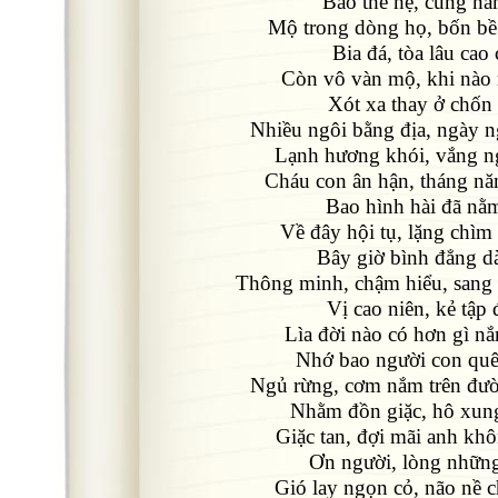
Bao thế hệ, cùng nằ
Mộ trong dòng họ, bốn bề
Bia đá, tòa lâu cao
Còn vô vàn mộ, khi nào
Xót xa thay ở chốn
Nhiều ngôi bằng địa, ngày n
Lạnh hương khói, vắng n
Cháu con ân hận, tháng nă
Bao hình hài đã nằ
Về đây hội tụ, lặng chìm
Bây giờ bình đẳng dà
Thông minh, chậm hiểu, sang
Vị cao niên, kẻ tập
Lìa đời nào có hơn gì n
Nhớ bao người con qu
Ngủ rừng, cơm nắm trên đườ
Nhằm đồn giặc, hô xun
Giặc tan, đợi mãi anh khô
Ơn người, lòng những 
Gió lay ngọn cỏ, não nề 