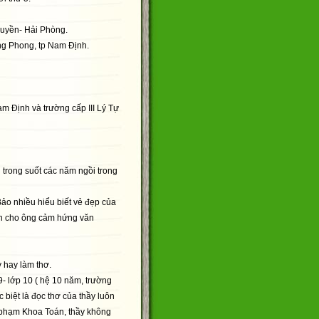
Quyền- Hải Phòng.
ng Phong, tp Nam Định.
m Định và trường cấp III Lý Tự
 trong suốt các năm ngồi trong
ảo nhiều hiểu biết vẻ đẹp của
ền cho ông cảm hứng văn
y hay làm thơ.
- lớp 10 ( hệ 10 năm, trường
 biệt là đọc thơ của thầy luôn
 phạm Khoa Toán, thầy không