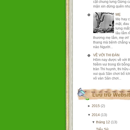
cật chung lưng Gừng c
mặn xin đừng quên nha
MẸ
Mẹ hay 
mặt, đau
lưng mất
lâu lắm r
thương mẹ lắm, mẹ ơi!
thang mà bệnh chẳng v
nào Người...
VỀ VỚI THI ĐÀN
Hôm nay được về với t
Niềm vui trong tôi bỗn
tràn Thi huynh, thi hữu
vui quá Sân chơi bổ íc
vô vàn Sân chơi...
Lưu trữ Websi
►
2015
(2)
▼
2014
(13)
▼
tháng 12
(13)
Tiểu Sử