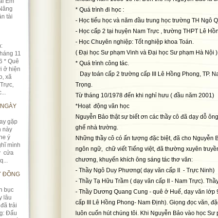
sai Em
 Nâng
* Quá trình đi học :
n tài
- Học tiểu học và năm đầu trung học trường TH Ngô 
- Học cấp 2 tại huyện Nam Trực , trường THPT Lê Hồ
- Học Chuyên nghiệp: Tốt nghiệp khoa Toán.
:
( Đại học Sư phạm Vinh và Đại học Sư phạm Hà Nội )
háng 11
6 * Quê
* Quá trình công tác.
i ở hiện
Dạy toán cấp 2 trường cấp III Lê Hồng Phong, TP. Na
o, xã
Trực,
Trọng.
...
Từ tháng 10/1978 đến khi nghỉ hưu ( đầu năm 2001)
 NGÀY
*Hoạt động văn học
Nguyễn Bảo thật sự biết ơn các thầy cô đã dạy dỗ ông
ay gặp
ghế nhà trường.
 này
he ý
Những thầy cô có ấn tượng đặc biệt, đã cho Nguyễn B
ghĩ mình
ngôn ngữ, chữ viết Tiếng việt, đã thường xuyên truy
ay cửa
chương, khuyến khích ông sáng tác thơ văn:
...
- Thầy Ngô Duy Phương( dạy văn cấp II - Trực Ninh)
Y ĐỒNG
- Thầy Tạ Hữu Trầm ( dạy văn cấp II - Nam Trực). Thầ
n bục
- Thầy Dương Quang Cung - quê ở Huế, dạy văn lớp 9
y lâu
cấp III Lê Hồng Phong- Nam Định). Giọng đọc văn, đặc
đã trải
ng: Đấu
luôn cuốn hút chúng tôi. Khi Nguyễn Bảo vào học Sư