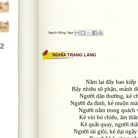
te
xem
Người đăng:
Nga
92
NGHĨA TRANG LÀNG
Nằm lại đây bao kiếp
Bấy nhiêu số phận, mảnh đờ
Người dân thường, kẻ c
Người đa đinh, kẻ muộn mà
Người nằm trong quách 
Kẻ vùi bó chiếu, âm thầ
Kẻ quắt quay, người th
Người tài giỏi, kẻ dại ng