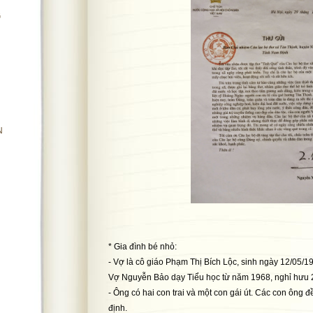
G
N
n
* Gia đình bé nhỏ:
- Vợ là cô giáo Phạm Thị Bích Lộc, sinh ngày 12/05/
Vợ Nguyễn Bảo dạy Tiểu học từ năm 1968, nghỉ hưu 
- Ông có hai con trai và một con gái út. Các con ông đ
định.