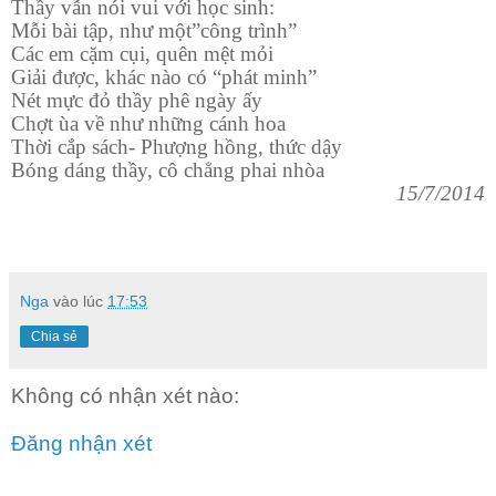
Thầy vẫn nói vui với học sinh:
Mỗi bài tập, như một”công trình”
Các em cặm cụi, quên mệt mỏi
Giải được, khác nào có “phát minh”
Nét mực đỏ thầy phê ngày ấy
Chợt ùa về như những cánh hoa
Thời cắp sách- Phượng hồng, thức dậy
Bóng dáng thầy, cô chẳng phai nhòa
15/7/2014
Nga
vào lúc
17:53
Chia sẻ
Không có nhận xét nào:
Đăng nhận xét